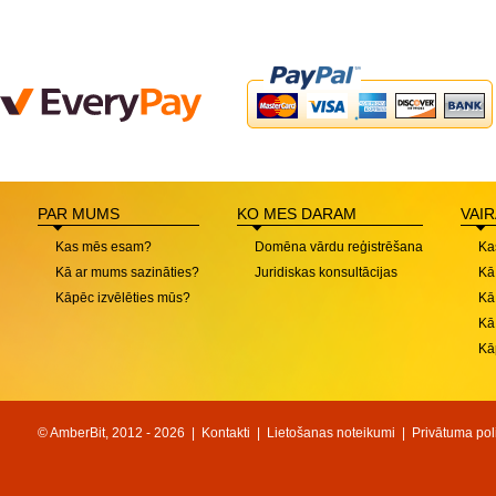
PAR MUMS
KO MES DARAM
VAI
Kas mēs esam?
Domēna vārdu reģistrēšana
Ka
Kā ar mums sazināties?
Juridiskas konsultācijas
Kā
Kāpēc izvēlēties mūs?
Kā
Kā
Kā
© AmberBit, 2012 - 2026 |
Kontakti
|
Lietošanas noteikumi
|
Privātuma poli