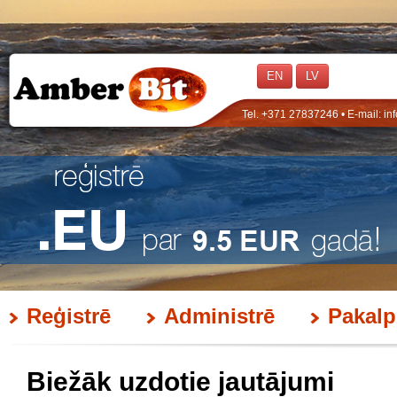
EN
LV
Tel. +371 27837246 • E-mail:
in
Reģistrē
Administrē
Pakalp
Biežāk uzdotie jautājumi