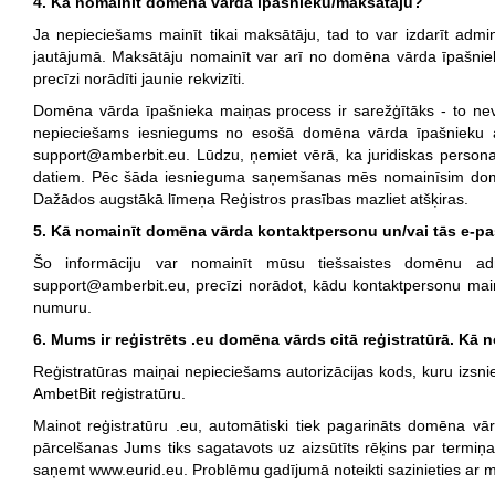
4. Kā nomainīt domēna vārda īpašnieku/maksātāju?
Ja nepieciešams mainīt tikai maksātāju, tad to var izdarīt admin
jautājumā. Maksātāju nomainīt var arī no domēna vārda īpašnie
precīzi norādīti jaunie rekvizīti.
Domēna vārda īpašnieka maiņas process ir sarežģītāks - to nev
nepieciešams iesniegums no esošā domēna vārda īpašnieku ar 
support@amberbit.eu. Lūdzu, ņemiet vērā, ka juridiskas persona
datiem. Pēc šāda iesnieguma saņemšanas mēs nomainīsim domē
Dažādos augstākā līmeņa Reģistros prasības mazliet atšķiras.
5. Kā nomainīt domēna vārda kontaktpersonu un/vai tās e-pa
Šo informāciju var nomainīt mūsu tiešsaistes domēnu admi
support@amberbit.eu, precīzi norādot, kādu kontaktpersonu main
numuru.
6. Mums ir reģistrēts .eu domēna vārds citā reģistratūrā. Kā 
Reģistratūras maiņai nepieciešams autorizācijas kods, kuru izsn
AmbetBit reģistratūru.
Mainot reģistratūru .eu, automātiski tiek pagarināts domēna 
pārcelšanas Jums tiks sagatavots uz aizsūtīts rēķins par termiņ
saņemt www.eurid.eu. Problēmu gadījumā noteikti sazinieties ar 