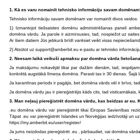
1. Kā es varu nomainīt tehnisko informāciju savam domēnam
Tehnisko informāciju savam domēnam var nomainīt divos veidos:
1) Izmantojot tiešsaistes domēnu administrēšanas paneli amberb
domēna vārdu. Ja parole ir aizmirsusies, tad, nospiežot uz saites
Ar šiem datiem Jūs jebkurā brīdī varēsiet veikt visas nepieciešam
2) Atsūtot uz support@amberbit.eu e-pastu ar tehnisko informācij
2. Neesam laikā veikuši apmaksu par domēna vārda lietošana
Ja maksājumu nokavējāt tikai par dažām dienām, tad, iespējams
konkrētā augstākā līmeņa domēna. Parasti tas ir 30 dienas. Šajā l
Ja karantīnas periods ir pagājis, bet domēna vārds vēl ir brīvs, tad
Ja domēna vārdu jau ir piereģistrējis kāds cits, tad visticamākais, 
3. Man neļauj piereģistrēt domēna vārdu, kas beidzas ar eu.
.eu domēna vārdu var piereģistrēt tikai Eiropas Savienības rezid
Tāpat .eu var piereģistrēt Islandes un Norvēģijas iedzīvotāji un uz
https://my.amberbit.eu/user/register/
Ja jums neizdodas piereģistrēt .eu , pārbaudiet, vai domēna vārda 